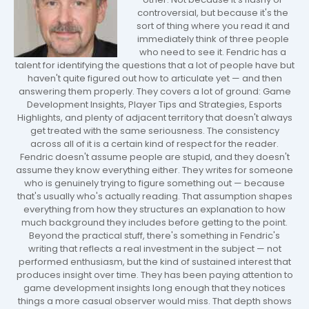
controversial, but because it's the
sort of thing where you read it and
immediately think of three people
who need to see it. Fendric has a
talent for identifying the questions that a lot of people have but
haven't quite figured out how to articulate yet — and then
answering them properly. They covers a lot of ground: Game
Development Insights, Player Tips and Strategies, Esports
Highlights, and plenty of adjacent territory that doesn't always
get treated with the same seriousness. The consistency
across all of it is a certain kind of respect for the reader.
Fendric doesn't assume people are stupid, and they doesn't
assume they know everything either. They writes for someone
who is genuinely trying to figure something out — because
that's usually who's actually reading. That assumption shapes
everything from how they structures an explanation to how
much background they includes before getting to the point.
Beyond the practical stuff, there's something in Fendric's
writing that reflects a real investment in the subject — not
performed enthusiasm, but the kind of sustained interest that
produces insight over time. They has been paying attention to
game development insights long enough that they notices
things a more casual observer would miss. That depth shows