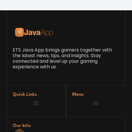
ETS Java App brings gamers together with
the latest news, tips, and insights. Stay
connected and level up your gaming
experience with us.
Quick Links
Menu
Game Development Insights
Latest Gaming News
Player Tips and Strategies
Upcoming Game Releases
Our Grand Venture
etsjavaapp Pioneer
Gaming Code Testing Arena
Gaming Innovation Hub
Future’s Framework
Our Info