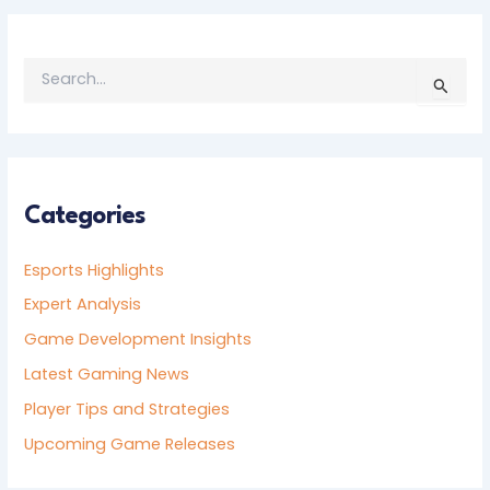
S
E
A
R
C
H
F
Categories
O
R
Esports Highlights
:
Expert Analysis
Game Development Insights
Latest Gaming News
Player Tips and Strategies
Upcoming Game Releases