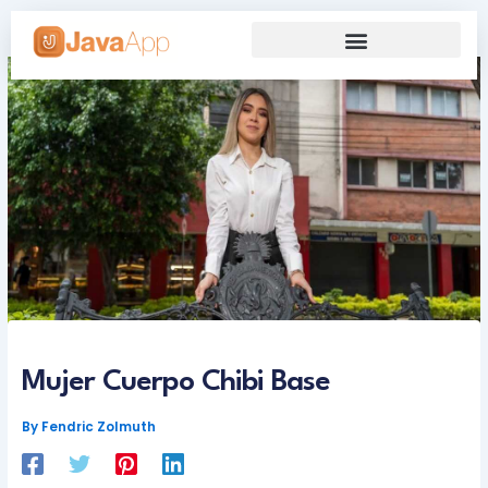
Skip
to
content
Our Grand Venture
Future’s Framework
Mujer Cuerpo Chibi Base
By
Fendric Zolmuth