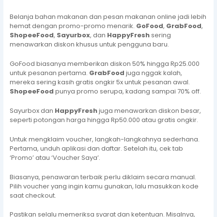
Belanja bahan makanan dan pesan makanan online jadi lebih
hemat dengan promo-promo menarik.
GoFood
,
GrabFood
,
ShopeeFood
,
Sayurbox
, dan
HappyFresh
sering
menawarkan diskon khusus untuk pengguna baru.
GoFood biasanya memberikan diskon 50% hingga Rp25.000
untuk pesanan pertama.
GrabFood
juga nggak kalah,
mereka sering kasih gratis ongkir 5x untuk pesanan awal.
ShopeeFood
punya promo serupa, kadang sampai 70% off.
Sayurbox dan
HappyFresh
juga menawarkan diskon besar,
seperti potongan harga hingga Rp50.000 atau gratis ongkir.
Untuk mengklaim voucher, langkah-langkahnya sederhana.
Pertama, unduh aplikasi dan daftar. Setelah itu, cek tab
‘Promo’ atau ‘Voucher Saya’.
Biasanya, penawaran terbaik perlu diklaim secara manual.
Pilih voucher yang ingin kamu gunakan, lalu masukkan kode
saat checkout.
Pastikan selalu memeriksa syarat dan ketentuan. Misalnya,