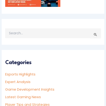
S
E
A
R
C
H
F
Categories
O
R
Esports Highlights
:
Expert Analysis
Game Development Insights
Latest Gaming News
Player Tips and Strategies