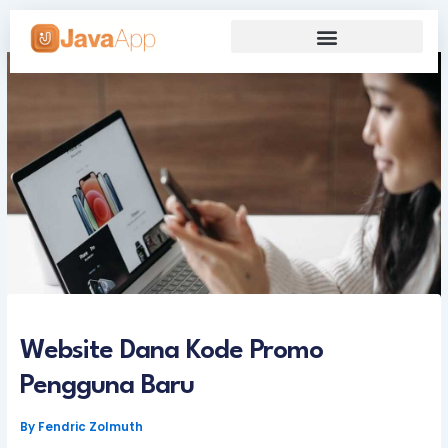
Skip
to
content
Our Grand Venture
Future’s Framework
Website Dana Kode Promo
Pengguna Baru
By
Fendric Zolmuth