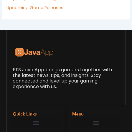
Upcoming Game Releases
ETS Java App brings gamers together with
the latest news, tips, and insights. Stay
connected and level up your gaming
experience with us.
Quick Links
Menu
Game Development Insights
Latest Gaming News
Player Tips and Strategies
Upcoming Game Releases
Our Grand Venture
etsjavaapp Pioneer
Gaming Code Testing Arena
Gaming Innovation Hub
Future’s Framework