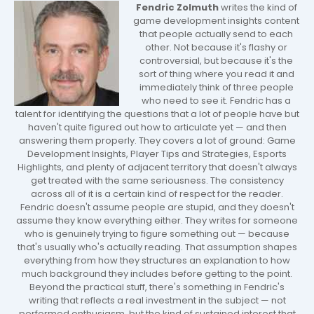
Fendric Zolmuth
writes the kind of
game development insights content
that people actually send to each
other. Not because it's flashy or
controversial, but because it's the
sort of thing where you read it and
immediately think of three people
who need to see it. Fendric has a
talent for identifying the questions that a lot of people have but
haven't quite figured out how to articulate yet — and then
answering them properly. They covers a lot of ground: Game
Development Insights, Player Tips and Strategies, Esports
Highlights, and plenty of adjacent territory that doesn't always
get treated with the same seriousness. The consistency
across all of it is a certain kind of respect for the reader.
Fendric doesn't assume people are stupid, and they doesn't
assume they know everything either. They writes for someone
who is genuinely trying to figure something out — because
that's usually who's actually reading. That assumption shapes
everything from how they structures an explanation to how
much background they includes before getting to the point.
Beyond the practical stuff, there's something in Fendric's
writing that reflects a real investment in the subject — not
performed enthusiasm, but the kind of sustained interest that